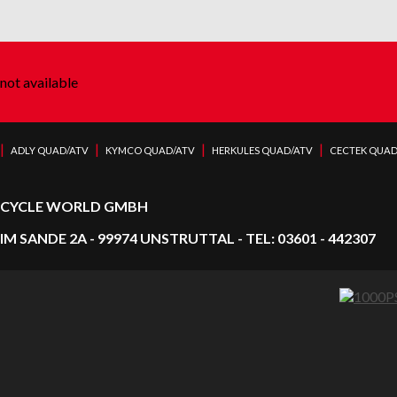
not available
|
|
|
|
ADLY QUAD/ATV
KYMCO QUAD/ATV
HERKULES QUAD/ATV
CECTEK QUAD
CYCLE WORLD GMBH
IM SANDE 2A - 99974 UNSTRUTTAL - TEL: 03601 - 442307