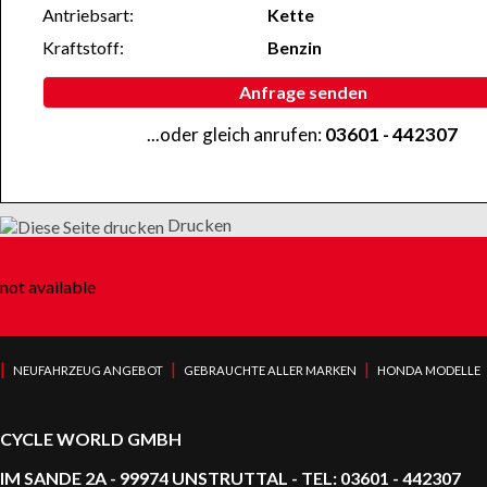
Antriebsart:
Kette
Kraftstoff:
Benzin
Anfrage senden
...oder gleich anrufen:
03601 - 442307
Drucken
not available
|
|
|
NEUFAHRZEUG ANGEBOT
GEBRAUCHTE ALLER MARKEN
HONDA MODELLE
CYCLE WORLD GMBH
IM SANDE 2A - 99974 UNSTRUTTAL - TEL: 03601 - 442307