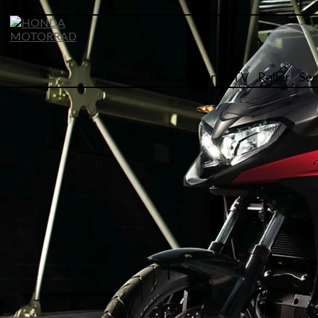
Home
Motorräder
ATV
Roller
Ser