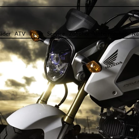
äder
ATV
Roller
Service
Zubehör
Unternehmen
Ne