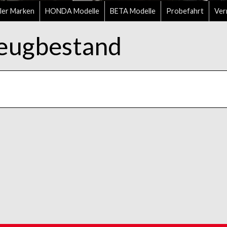
ler Marken
HONDA Modelle
BETA Modelle
Probefahrt
Ver
eugbestand