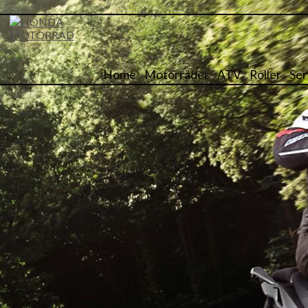
Home
Motorräder
ATV
Roller
Ser