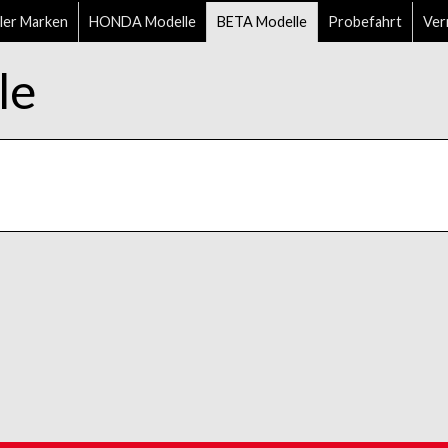
ler Marken
HONDA Modelle
BETA Modelle
Probefahrt
Ver
le